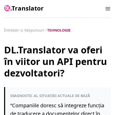
.Translator
Ope
Întrebări și Răspunsuri
TEHNOLOGIE
DL.Translator va oferi
în viitor un API pentru
dezvoltatori?
DIAGNOSTIC AL SITUAȚIEI ACTUALE DE BAZĂ
“
Companiile doresc să integreze funcția
de traducere a documentelor direct în