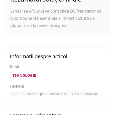
Lansarea API-ului va consolida DL.Translator ca
o componentă esențială a infrastructurii de
globalizare la nivel enterprise.
Informații despre articol
Temă
TEHNOLOGIE
Etichetă
#
API
#
Ecosistem pentru dezvoltatori
#
Flux automatizat