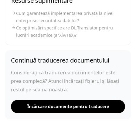
Resurse suplimentare
Cum garantează implementarea privată la nivel
enterprise securitatea datelor?
Ce optimizări specifice are DL.Translator pentru
lucrări academice (arXiv/TeX)?
Continuă traducerea documentului
Considerați că traducerea documentelor este
prea complexă? Atunci încărcați fișierul și lăsați
restul pe seama noastră.
Încărcare documente pentru traducere