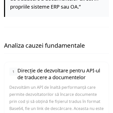
propriile sisteme ERP sau OA.
”
Analiza cauzei fundamentale
Direcție de dezvoltare pentru API-ul
1
de traducere a documentelor
Dezvoltăm un API de înaltă performanță care
permite dezvoltatorilor să încarce documente
prin cod și să obțină fie fișierul tradus în format
Base64, fie un link de descărcare. Aceasta nu este