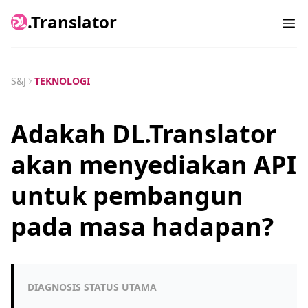
.Translator
Ope
S&J
TEKNOLOGI
Adakah DL.Translator
akan menyediakan API
untuk pembangun
pada masa hadapan?
DIAGNOSIS STATUS UTAMA