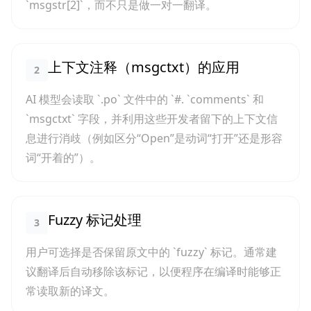
`msgstr[2]`，而不只是做一对一翻译。
上下文注释（msgctxt）的应用
2
AI 模型会读取 `.po` 文件中的 `#. `comments` 和
`msgctxt` 字段，并利用这些开发者留下的上下文信
息进行消歧（例如区分“Open”是动词“打开”还是形容
词“开着的”）。
Fuzzy 标记处理
3
用户可选择是否保留原文中的 `fuzzy` 标记。通常建
议翻译后自动移除该标记，以便程序在编译时能够正
常读取新的译文。