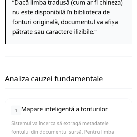
“
Dacă limba tradusă (cum ar fi chineza)
nu este disponibilă în biblioteca de
fonturi originală, documentul va afișa
pătrate sau caractere ilizibile.
”
Analiza cauzei fundamentale
Mapare inteligentă a fonturilor
1
Sistemul va încerca să extragă metadatele
fontului din documentul sursă. Pentru limba