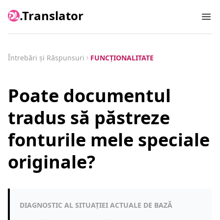
.Translator
Ope
Întrebări și Răspunsuri
FUNCȚIONALITATE
Poate documentul
tradus să păstreze
fonturile mele speciale
originale?
DIAGNOSTIC AL SITUAȚIEI ACTUALE DE BAZĂ