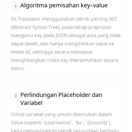
Algoritma pemisahan key–value
1
DL.Translator menggunakan teknik parsing AST
(Abstract Syntax Tree), pada tahap praproses
mengunci key pada JSON sebagai area yang tidak
dapat diedit, dan hanya mengirimkan value ke
mesin AI, sehingga secara mendasar
menghilangkan risiko key diterjemahkan secara
keliru.
Perlindungan Placeholder dan
2
Variabel
Untuk variabel yang umum ditemukan dalam
Value (seperti `{username}`, `%s`, `{{count}}`),
kami memanfaatkan teknik penandaan berbasis