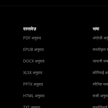
दस्तावेज़
भाषा
PDF अनुवाद
अंग्रेज़ी अन
EPUB अनुवाद
सरलीकृत च
DOCX अनुवाद
जापानी भाष
XLSX अनुवाद
कोरियाई अ
PPTX अनुवाद
स्पैनिश भा
HTML अनुवाद
रूसी अनुव
TXT अनुवाद
यूक्रेनिया