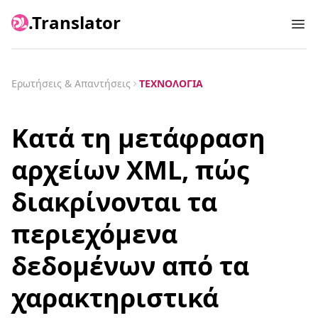
.Translator
Ope
Ερωτήσεις & Απαντήσεις
ΤΕΧΝΟΛΟΓΊΑ
Κατά τη μετάφραση
αρχείων XML, πώς
διακρίνονται τα
περιεχόμενα
δεδομένων από τα
χαρακτηριστικά