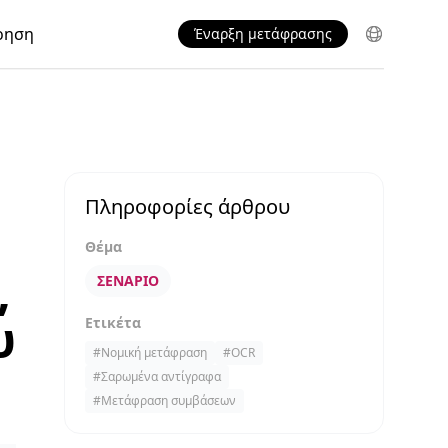
ρηση
Έναρξη μετάφρασης
Πληροφορίες άρθρου
Θέμα
,
ΣΕΝΆΡΙΟ
υ
Ετικέτα
#
Νομική μετάφραση
#
OCR
#
Σαρωμένα αντίγραφα
#
Μετάφραση συμβάσεων