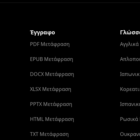
Έγγραφο
Γλώσσ
PDF Μετάφραση
Αγγλικ
EPUB Μετάφραση
Απλοποι
DOCX Μετάφραση
Ιαπωνι
XLSX Μετάφραση
Κορεατ
PPTX Μετάφραση
Ισπανι
HTML Μετάφραση
Ρωσικά
TXT Μετάφραση
Ουκραν