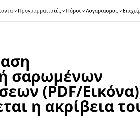
ϊόντα
Προγραμματιστές
Πόροι
Λογαριασμός
Επιχεί
ραση
 ή σαρωμένων
εων (PDF/Εικόνα)
ται η ακρίβεια το