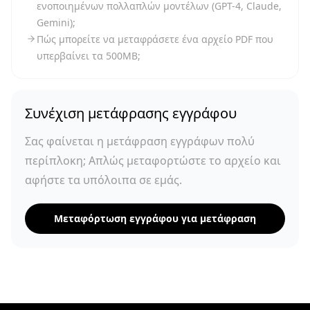
ενοποιημένων πολλαπλών μοντέλων (GPT-4, Claude,
Gemini);
Πώς μπορείτε να μεταφράσετε ένα αρχείο PDF που
υπερβαίνει τα 500MB;
Συνέχιση μετάφρασης εγγράφου
Σας φαίνεται η μετάφραση εγγράφων πολύ
περίπλοκη; Απλώς μεταφορτώστε το αρχείο και
αφήστε τα υπόλοιπα σε εμάς.
Μεταφόρτωση εγγράφου για μετάφραση